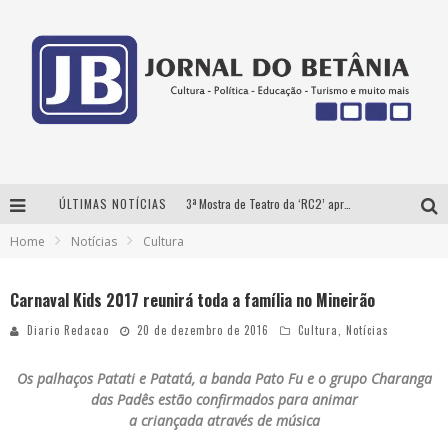
ÚLTIMAS NOTÍCIAS
3ª Mostra de Teatro da ‘RC2’ apresenta ‘seis espetáculos’ imperdíveis para o público ‘infantil e adulto’ assistir no conforto de casa pelo canal do Youtube
Home
Notícias
Cultura
Futuras mamães montam enxoval online
Como Transformar o seu negócio em momentos de crise?
Carnaval Kids 2017 reunirá toda a família no Mineirão
‘AS NOITES MAL DORMIDAS DE CAIO JOCHEM’ é a nova obra do escritor mineiro Raphael Juliano
Diario Redacao
20 de dezembro de 2016
Cultura
,
Notícias
Os palhaços Patati e Patatá, a banda Pato Fu e o grupo Charanga
das Padês estão confirmados para animar
a criançada através de música