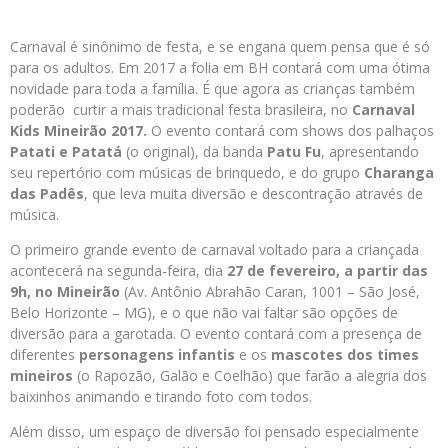
Carnaval é sinônimo de festa, e se engana quem pensa que é só
para os adultos. Em 2017 a folia em BH contará com uma ótima
novidade para toda a família. É que agora as crianças também
poderão curtir a mais tradicional festa brasileira, no
Carnaval
Kids Mineirão 2017.
O evento contará com shows dos palhaços
Patati e Patatá
(o original), da banda
Patu Fu
, apresentando
seu repertório com músicas de brinquedo, e do grupo
Charanga
das Padês
, que leva muita diversão e descontração através de
música.
O primeiro grande evento de carnaval voltado para a criançada
acontecerá na segunda-feira, dia
27 de fevereiro, a partir das
9h, no Mineirão
(Av. Antônio Abrahão Caran, 1001 – São José,
Belo Horizonte – MG), e o que não vai faltar são opções de
diversão para a garotada. O evento contará com a presença de
diferentes
personagens infantis
e os
mascotes dos times
mineiros
(o Rapozão, Galão e Coelhão) que farão a alegria dos
baixinhos animando e tirando foto com todos.
Além disso, um espaço de diversão foi pensado especialmente