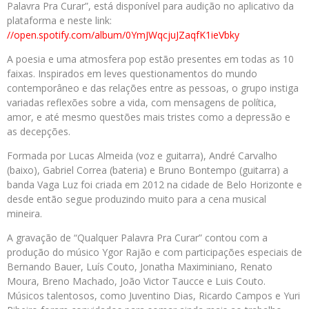
Palavra Pra Curar”, está disponível para audição no aplicativo da
plataforma e neste link:
//open.spotify.com/album/0YmJWqcjuJZaqfK1ieVbky
A poesia e uma atmosfera pop estão presentes em todas as 10
faixas. Inspirados em leves questionamentos do mundo
contemporâneo e das relações entre as pessoas, o grupo instiga
variadas reflexões sobre a vida, com mensagens de política,
amor, e até mesmo questões mais tristes como a depressão e
as decepções.
Formada por Lucas Almeida (voz e guitarra), André Carvalho
(baixo), Gabriel Correa (bateria) e Bruno Bontempo (guitarra) a
banda Vaga Luz foi criada em 2012 na cidade de Belo Horizonte e
desde então segue produzindo muito para a cena musical
mineira.
A gravação de “Qualquer Palavra Pra Curar” contou com a
produção do músico Ygor Rajão e com participações especiais de
Bernando Bauer, Luís Couto, Jonatha Maximiniano, Renato
Moura, Breno Machado, João Victor Taucce e Luis Couto.
Músicos talentosos, como Juventino Dias, Ricardo Campos e Yuri