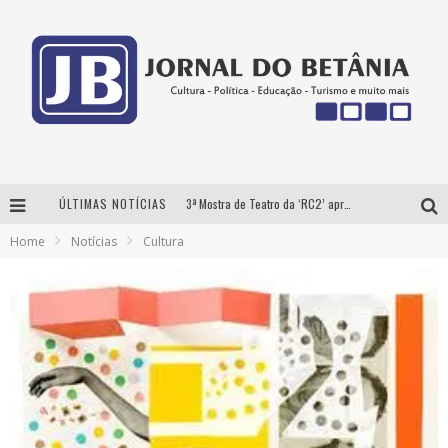
ÚLTIMAS NOTÍCIAS
3ª Mostra de Teatro da ‘RC2’ apresenta ‘seis espetáculos’ imperdíveis para o público ‘infantil e adulto’ assistir no conforto de casa pelo canal do Youtube
Home
Notícias
Cultura
Futuras mamães montam enxoval online
Como Transformar o seu negócio em momentos de crise?
‘AS NOITES MAL DORMIDAS DE CAIO JOCHEM’ é a nova obra do escritor mineiro Raphael Juliano