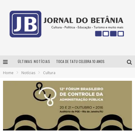
ÚLTIMAS NOTÍCIAS
TOCA DE TATU CELEBRA 10 ANOS
Home
Notícias
Cultura
‘AS NOITES MAL DORMIDAS DE CAIO JOCHEM’ é a nova obra do escritor mineiro Raphael Juliano
3ª Mostra de Teatro da ‘RC2’ apresenta ‘seis espetáculos’ imperdíveis para o público ‘infantil e adulto’ assistir no conforto de casa pelo canal do Youtube
Professora Jana Rabelo investe em tecnologia para cursos online e seu empreendimento cresce em meio à pandemia