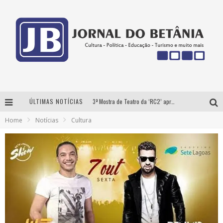
ÚLTIMAS NOTÍCIAS
3ª Mostra de Teatro da ‘RC2’ apresenta ‘seis espetáculos’ imperdíveis para o público ‘infantil e adulto’ assistir no conforto de casa pelo canal do Youtube
Home
Notícias
Cultura
Futuras mamães montam enxoval online
Como Transformar o seu negócio em momentos de crise?
‘AS NOITES MAL DORMIDAS DE CAIO JOCHEM’ é a nova obra do escritor mineiro Raphael Juliano