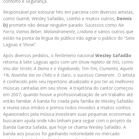
conforto e segurança.
Responsável por estourar hits em parceria com diversos artistas,
como Guimê, Wesley Safadão, Livinho e muitos outros,
Dennis
DJ
promete não deixar ninguém parado. Sucessos como
Na
Farra, Vamos Beber, Malandramente, Lindona
e vários outros que
estão na ponta da língua do público irão agitar o público do “Sete
Lagoas é Show”.
Após diversos pedidos, o fenômeno nacional
Wesley Safadão
retorna à Sete Lagoas após com um show repleto de
hits,
como
Vou dar Virote, A Dama e o Vagabundo, Tim Tim, Ciumento, Aquele
1%, Novinha Vai no Chão
e é claro, o sucesso
Camarote
. O artista
é conhecido pelo seu repertório atualizado e por ter as melhores
músicas cantadas em seu show. A trajetória do cantor começou
em 2007, quando houve a profissionalização de um trabalho até
então familiar. A banda foi criada pela família de Wesley Safadão
e reunia seus irmãos e primos todos movidos a muitos sonhos.
Apaixonados pela música investiram suas pequenas economias e
buscaram ajuda onde não tinham para seguir com o projeto da
Banda Garota Safada, que hoje se chama Wesley Safadão. A
banda aos poucos foi ganhando notoriedade no mercado