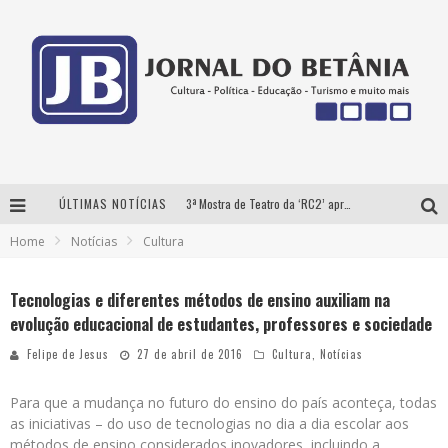
ÚLTIMAS NOTÍCIAS
3ª Mostra de Teatro da ‘RC2’ apresenta ‘seis espetáculos’ imperdíveis para o público ‘infantil e adulto’ assistir no conforto de casa pelo canal do Youtube
Home
Notícias
Cultura
Futuras mamães montam enxoval online
Como Transformar o seu negócio em momentos de crise?
Tecnologias e diferentes métodos de ensino auxiliam na
evolução educacional de estudantes, professores e sociedade
‘AS NOITES MAL DORMIDAS DE CAIO JOCHEM’ é a nova obra do escritor mineiro Raphael Juliano
Felipe de Jesus
27 de abril de 2016
Cultura
,
Notícias
Para que a mudança no futuro do ensino do país aconteça, todas
as iniciativas – do uso de tecnologias no dia a dia escolar aos
métodos de ensino considerados inovadores, incluindo a