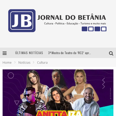
ÚLTIMAS NOTÍCIAS
3ª Mostra de Teatro da ‘RC2’ apresenta ‘seis espetáculos’ imperdíveis para o público ‘infantil e adulto’ assistir no conforto de casa pelo canal do Youtube
Home
Notícias
Cultura
Futuras mamães montam enxoval online
Como Transformar o seu negócio em momentos de crise?
‘AS NOITES MAL DORMIDAS DE CAIO JOCHEM’ é a nova obra do escritor mineiro Raphael Juliano