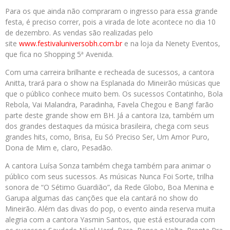
Para os que ainda não compraram o ingresso para essa grande
festa, é preciso correr, pois a virada de lote acontece no dia 10
de dezembro. As vendas são realizadas pelo
site
www.festivaluniversobh.com.br
e na loja da Nenety Eventos,
que fica no Shopping 5ª Avenida.
Com uma carreira brilhante e recheada de sucessos, a cantora
Anitta, trará para o show na Esplanada do Mineirão músicas que
que o público conhece muito bem. Os sucessos Contatinho, Bola
Rebola, Vai Malandra, Paradinha, Favela Chegou e Bang! farão
parte deste grande show em BH. Já a cantora Iza, também um
dos grandes destaques da música brasileira, chega com seus
grandes hits, como, Brisa, Eu Só Preciso Ser, Um Amor Puro,
Dona de Mim e, claro, Pesadão.
A cantora Luísa Sonza também chega também para animar o
público com seus sucessos. As músicas Nunca Foi Sorte, trilha
sonora de “O Sétimo Guardião”, da Rede Globo, Boa Menina e
Garupa algumas das canções que ela cantará no show do
Mineirão. Além das divas do pop, o evento ainda reserva muita
alegria com a cantora Yasmin Santos, que está estourada com