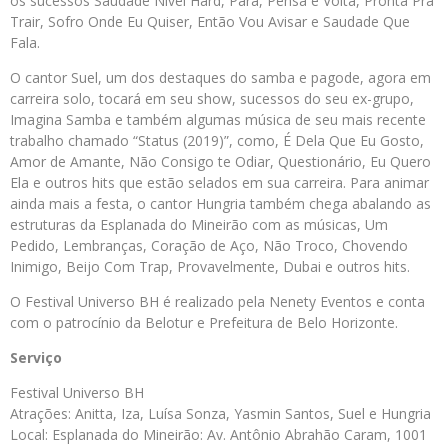
os sucessos Saudade Nível Hard, Para, Pensa e Volta, Pronta Pra
Trair, Sofro Onde Eu Quiser, Então Vou Avisar e Saudade Que
Fala.
O cantor Suel, um dos destaques do samba e pagode, agora em
carreira solo, tocará em seu show, sucessos do seu ex-grupo,
Imagina Samba e também algumas música de seu mais recente
trabalho chamado “Status (2019)”, como, É Dela Que Eu Gosto,
Amor de Amante, Não Consigo te Odiar, Questionário, Eu Quero
Ela e outros hits que estão selados em sua carreira. Para animar
ainda mais a festa, o cantor Hungria também chega abalando as
estruturas da Esplanada do Mineirão com as músicas, Um
Pedido, Lembranças, Coração de Aço, Não Troco, Chovendo
Inimigo, Beijo Com Trap, Provavelmente, Dubai e outros hits.
O Festival Universo BH é realizado pela Nenety Eventos e conta
com o patrocínio da Belotur e Prefeitura de Belo Horizonte.
Serviço
Festival Universo BH
Atrações: Anitta, Iza, Luísa Sonza, Yasmin Santos, Suel e Hungria
Local: Esplanada do Mineirão: Av. Antônio Abrahão Caram, 1001