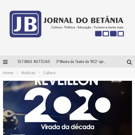
ÚLTIMAS NOTÍCIAS
3ª Mostra de Teatro da ‘RC2’ apresenta ‘seis espetáculos’ imperdíveis para o público ‘infantil e adulto’ assistir no conforto de casa pelo canal do Youtube
Home
Notícias
Cultura
Futuras mamães montam enxoval online
Como Transformar o seu negócio em momentos de crise?
‘AS NOITES MAL DORMIDAS DE CAIO JOCHEM’ é a nova obra do escritor mineiro Raphael Juliano