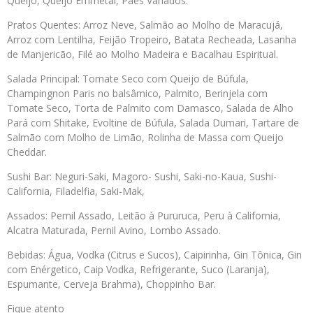
Queijo, Queijo Emmetal, Pães Variados.
Pratos Quentes: Arroz Neve, Salmão ao Molho de Maracujá,
Arroz com Lentilha, Feijão Tropeiro, Batata Recheada, Lasanha
de Manjericão, Filé ao Molho Madeira e Bacalhau Espiritual.
Salada Principal: Tomate Seco com Queijo de Búfula,
Champingnon Paris no balsâmico, Palmito, Berinjela com
Tomate Seco, Torta de Palmito com Damasco, Salada de Alho
Pará com Shitake, Evoltine de Búfula, Salada Dumari, Tartare de
Salmão com Molho de Limão, Rolinha de Massa com Queijo
Cheddar.
Sushi Bar: Neguri-Saki, Magoro- Sushi, Saki-no-Kaua, Sushi-
California, Filadelfia, Saki-Mak,
Assados: Pernil Assado, Leitão à Pururuca, Peru à California,
Alcatra Maturada, Pernil Avino, Lombo Assado.
Bebidas: Água, Vodka (Citrus e Sucos), Caipirinha, Gin Tônica, Gin
com Enérgetico, Caip Vodka, Refrigerante, Suco (Laranja),
Espumante, Cerveja Brahma), Choppinho Bar.
Fique atento