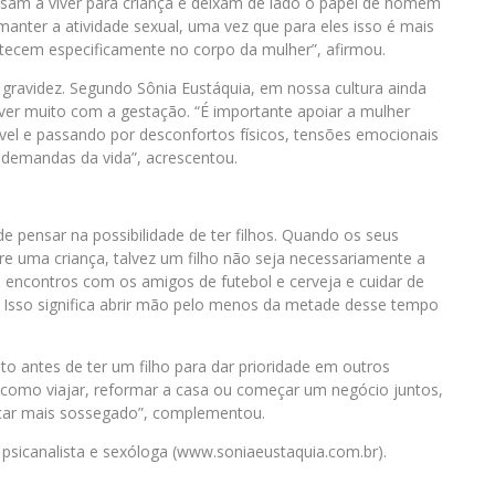
ssam a viver para criança e deixam de lado o papel de homem
anter a atividade sexual, uma vez que para eles isso é mais
ntecem especificamente no corpo da mulher”, afirmou.
a gravidez. Segundo Sônia Eustáquia, em nossa cultura ainda
ver muito com a gestação. “É importante apoiar a mulher
el e passando por desconfortos físicos, tensões emocionais
 demandas da vida”, acrescentou.
e pensar na possibilidade de ter filhos. Quando os seus
 uma criança, talvez um filho não seja necessariamente a
s encontros com os amigos de futebol e cerveja e cuidar de
r. Isso significa abrir mão pelo menos da metade desse tempo
o antes de ter um filho para dar prioridade em outros
r, como viajar, reformar a casa ou começar um negócio juntos,
icar mais sossegado”, complementou.
, psicanalista e sexóloga (www.soniaeustaquia.com.br).