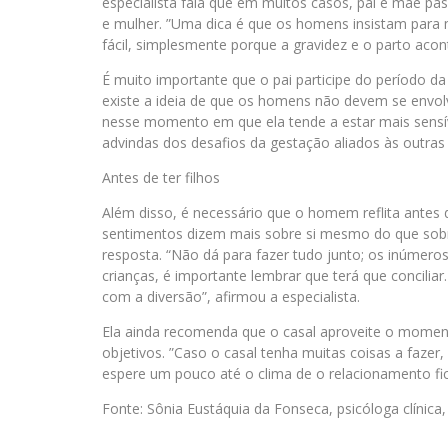
especialista fala que em muitos casos, pai e mãe pa
e mulher. ”Uma dica é que os homens insistam para m
fácil, simplesmente porque a gravidez e o parto aco
É muito importante que o pai participe do período d
existe a ideia de que os homens não devem se envol
nesse momento em que ela tende a estar mais sensív
advindas dos desafios da gestação aliados às outras
Antes de ter filhos
Além disso, é necessário que o homem reflita antes d
sentimentos dizem mais sobre si mesmo do que sobre
resposta. “Não dá para fazer tudo junto; os inúmero
crianças, é importante lembrar que terá que concilia
com a diversão”, afirmou a especialista.
Ela ainda recomenda que o casal aproveite o moment
objetivos. ”Caso o casal tenha muitas coisas a faze
espere um pouco até o clima de o relacionamento f
Fonte: Sônia Eustáquia da Fonseca, psicóloga clínica