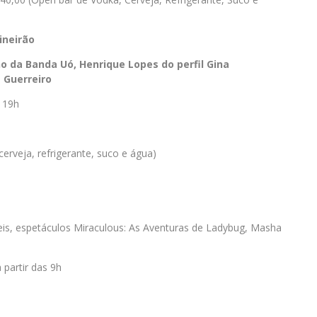
ineirão
ho da Banda Uó, Henrique Lopes do perfil Gina
 Guerreiro
s 19h
erveja, refrigerante, suco e água)
veis, espetáculos Miraculous: As Aventuras de Ladybug, Masha
 partir das 9h