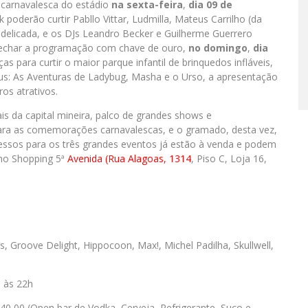
 carnavalesca do estádio
na sexta-feira
,
dia 09 de
 poderão curtir Pabllo Vittar, Ludmilla, Mateus Carrilho (da
ndelicada, e os DJs Leandro Becker e Guilherme Guerrero
 fechar a programação com chave de ouro,
no domingo
,
dia
ças para curtir o maior parque infantil de brinquedos infláveis,
us: As Aventuras de Ladybug, Masha e o Urso, a apresentação
ros atrativos.
s da capital mineira, palco de grandes shows e
 para as comemorações carnavalescas, e o gramado, desta vez,
ressos para os três grandes eventos já estão à venda e podem
 no Shopping 5ª
Avenida (Rua Alagoas, 1314
, Piso C, Loja 16,
s, Groove Delight, Hippocoon, Max!, Michel Padilha, Skullwell,
, às 22h
40,00 (Open bar de Vodka, Cerveja, Refrigerante, Suco e