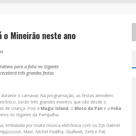
NLINE
EM MOMENTOS DE CRISE?
á o Mineirão neste ano
‘
AS NOITES MAL DORMIDAS DE CAIO JOCHEM’ É A NOVA OBRA DO ESCRITOR MINEIRO RAPHAEL JULIANO
as
ativos para a folia no Gigante
eceberá três grandes festas
 durante o carnaval. Na programação, as festas atendem
letrônico. Serão três grandes eventos que vão desde o
as de criança. Pois a
Magic Island
, o
Bloco da Pan
e a
Folia
eiros no Gigante da Pampulha.
ia, embalada por muita música eletrônica com os DJs Gabriel
, Hippocoon, Max!,
Michel Padilha, Skullwell, Zerb e Pat