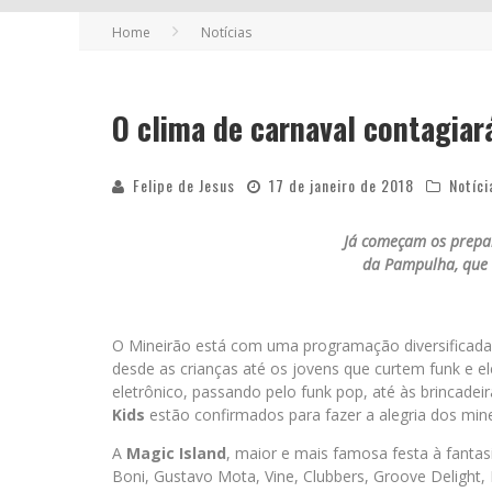
Home
Notícias
FUTURAS MAMÃES MONTAM ENXOVAL O
COMO TRANSFORMAR O SEU NEGÓCIO 
O clima de carnaval contagiar
Felipe de Jesus
17 de janeiro de 2018
Notíci
Já começam os prepar
da Pampulha, que r
O Mineirão está com uma programação diversificada
desde as crianças até os jovens que curtem funk e e
eletrônico, passando pelo funk pop, até às brincadeir
Kids
estão confirmados para fazer a alegria dos min
A
Magic Island
, maior e mais famosa festa à fantas
Boni, Gustavo Mota, Vine, Clubbers, Groove Delight