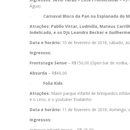
Água)
·
Carnaval Bloco da Pan na Esplanada do M
Atrações: Pabllo Vittar, Ludmilla, Mateus Carril
Indelicada, e os DJs Leandro Becker e Guilherme
Data e horário:
10 de fevereiro de 2018, sábado, à
Ingressos:
Frontstage Sense
– R$150,00 (Open bar de vodka, c
Absurda
– R$60,00
·
Folia Kids
Atrações:
Maior parque infantil de brinquedos inflá
e o Urso, e o youtuber Enaldinho
Data e horário:
11 de fevereiro de 2018, domingo, a
Ingressos:
Ingresso infantil (meia) – R$ 25,00