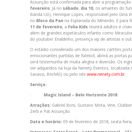
Assunção está confirmada para abrir a programação
fevereiro
. Já no
sábado
,
dia 10
, os amantes do funk
Banda Uó), Henrique Lopes, responsável pelo Gina I
no
Bloco da Pan
na Esplanada do Mineirão. E para
11 de fevereiro
, a
Folia Kids
reunirá adultos e crian
além de grandes espetáculos infantis como Miraculo
do youtuber Enaldinho, presença vip de artistas e out
O estádio considerado um dos maiores cartões portai
emocionantes partidas de futebol, abrirá as portas
será testemunha de muita alegria e diversão. Os ing
ser adquiridos na loja da Nenety Eventos, localizada
Savassi, BH/MG) ou pelo site
www.nenety.com.br
.
Serviço:
·
Magic Island – Belo Horizonte 2018
Atrações:
Gabriel Boni, Gustavo Mota, Vine, Clubber
Zerb e Pat Assunção
Data e horário:
09 de fevereiro de 2018, sexta-feira
Ingressos:
Setor Faraó – Lote Promocional –
R$1