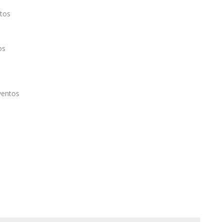
tos
os
ventos