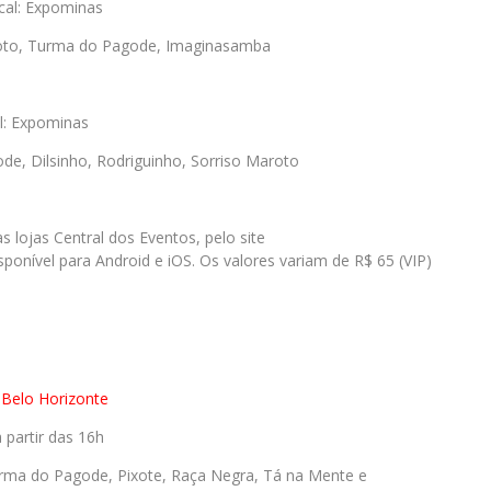
cal: Expominas
aroto, Turma do Pagode, Imaginasamba
l: Expominas
e, Dilsinho, Rodriguinho,
Sorriso Maroto
 lojas Central dos Eventos, pelo site
onível para Android e iOS. Os valores variam de R$ 65 (VIP)
 Belo Horizonte
partir das 16h
rma do Pagode, Pixote, Raça Negra, Tá na Mente e