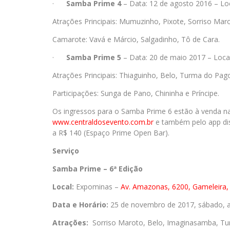
·
Samba Prime 4
– Data: 12 de agosto 2016 – Lo
Atrações Principais: Mumuzinho, Pixote, Sorriso M
Camarote: Vavá e Márcio, Salgadinho, Tô de Cara.
·
Samba Prime 5
– Data: 20 de maio 2017 – Loca
Atrações Principais: Thiaguinho, Belo,
Turma do Pagod
Participações: Sunga de Pano, Chininha e Príncipe.
Os ingressos para o Samba Prime 6 estão à venda nas
www.centraldosevento.com.br
e também pelo app disp
a R$ 140 (Espaço Prime Open Bar).
Serviço
Samba Prime – 6ª Edição
Local:
Expominas –
Av. Amazonas, 6200, Gameleira,
Data e Horário:
25 de novembro de 2017, sábado, a 
Atrações:
Sorriso Maroto, Belo, Imaginasamba, Tu