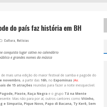
NLINE
EM MOMENTOS DE CRISE?
ode do país faz história em BH
‘
AS NOITES MAL DORMIDAS DE CAIO JOCHEM’ É A NOVA OBRA DO ESCRITOR MINEIRO RAPHAEL JULIANO
Cultura
,
Notícias
e conquista lugar cativo no calendário
público e grandes nomes da música
 de mais uma edição do maior festival de samba e pagode do
de novembro
, a partir das
16h
, no
Expominas
(
Av.
ais de 15 atrações
reunidas para fazer a noite inesquecível.
Pagode, Pixote, Raça Negra
e o grupo
Tá na Mente
esente. Mas não para por aí, outros cantores como
Vitinho,
g e Simpatia, Pique Novo, Papo di Bacana, Ty Kerê, Sem