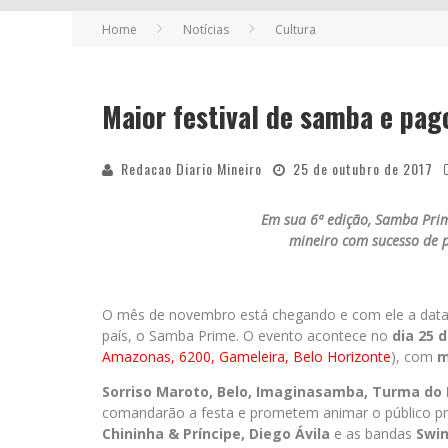
Home
Notícias
Cultura
FUTURAS MAMÃES MONTAM ENXOVAL O
COMO TRANSFORMAR O SEU NEGÓCIO 
Maior festival de samba e pag
Redacao Diario Mineiro
25 de outubro de 2017
Em sua 6ª edição, Samba Prim
mineiro com sucesso de 
O mês de novembro está chegando e com ele a data
país, o Samba Prime. O evento acontece no
dia 25 
Amazonas, 6200, Gameleira, Belo Horizonte
), com
m
Sorriso Maroto, Belo, Imaginasamba, Turma do 
comandarão a festa e prometem animar o público pr
Chininha & Príncipe, Diego Ávila
e as bandas
Swin