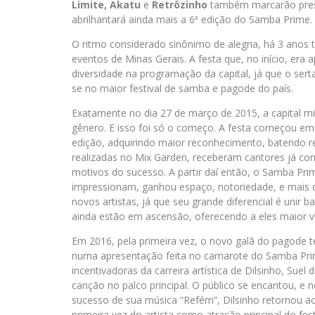
Limite, Akatu
e
Retrôzinho
também marcarão presen
abrilhantará ainda mais a 6ª edição do Samba Prime.
O ritmo considerado sinônimo de alegria, há 3 anos 
eventos de Minas Gerais. A festa que, no início, er
diversidade na programação da capital, já que o se
se no maior festival de samba e pagode do país.
Exatamente no dia 27 de março de 2015, a capital mi
gênero. E isso foi só o começo. A festa começou em
edição, adquirindo maior reconhecimento, batendo re
realizadas no Mix Garden, receberam cantores já con
motivos do sucesso. A partir daí então, o Samba Pr
impressionam, ganhou espaço, notoriedade, e mais do
novos artistas, já que seu grande diferencial é unir 
ainda estão em ascensão, oferecendo a eles maior vi
Em 2016, pela primeira vez, o novo galã do pagode t
numa apresentação feita no camarote do Samba Prim
incentivadoras da carreira artística de Dilsinho, Sue
canção no palco principal. O público se encantou, e 
sucesso de sua música “Refém”, Dilsinho retornou
primeira vez do artista como atração principal do fest