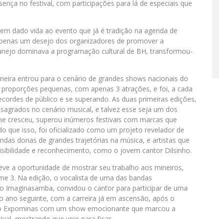
ça no festival, com participações para lá de especiais que
tem dado vida ao evento que já é tradição na agenda de
a apenas um desejo dos organizadores de promover a
rtanejo dominava a programação cultural de BH, transformou-
neira entrou para o cenário de grandes shows nacionais do
 proporções pequenas, com apenas 3 atrações, e foi, a cada
cordes de público e se superando. As duas primeiras edições,
sagrados no cenário musical, e talvez esse seja um dos
ime cresceu, superou inúmeros festivais com marcas que
 que isso, foi oficializado como um projeto revelador de
bandas donas de grandes trajetórias na música, e artistas que
sibilidade e reconhecimento, como o jovem cantor Dilsinho.
eve a oportunidade de mostrar seu trabalho aos mineiros,
e 3. Na edição, o vocalista de uma das bandas
l do Imaginasamba, convidou o cantor para participar de uma
no ano seguinte, com a carreira já em ascensão, após o
 ao Expominas com um show emocionante que marcou a
ival, mostrando que veio para ficar.