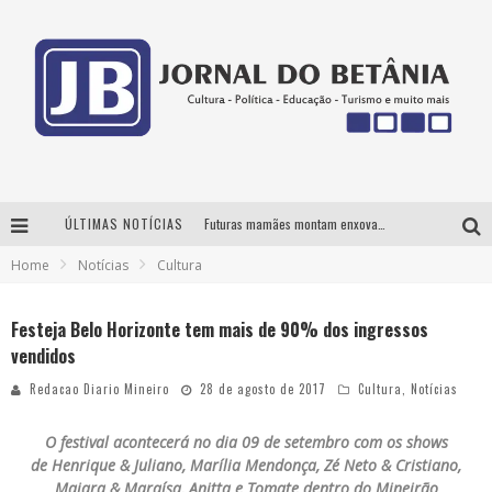
ÚLTIMAS NOTÍCIAS
Futuras mamães montam enxoval online
Home
Notícias
Cultura
Como Transformar o seu negócio em momentos de crise?
‘AS NOITES MAL DORMIDAS DE CAIO JOCHEM’ é a nova obra do escritor mineiro Raphael Juliano
Festeja Belo Horizonte tem mais de 90% dos ingressos
vendidos
3ª Mostra de Teatro da ‘RC2’ apresenta ‘seis espetáculos’ imperdíveis para o público ‘infantil e adulto’ assistir no conforto de casa pelo canal do Youtube
Redacao Diario Mineiro
28 de agosto de 2017
Cultura
,
Notícias
O festival acontecerá no dia 09 de setembro com os shows
de Henrique & Juliano, Marília Mendonça, Zé Neto & Cristiano,
Maiara & Maraísa, Anitta e Tomate dentro do Mineirão