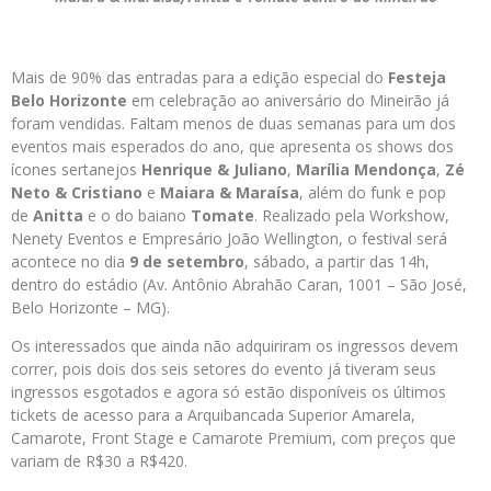
Mais de 90% das entradas para a edição especial do
Festeja
Belo Horizonte
em celebração ao aniversário do Mineirão já
foram vendidas. Faltam menos de duas semanas para um dos
eventos mais esperados do ano, que apresenta os shows dos
ícones sertanejos
Henrique & Juliano
,
Marília Mendonça
,
Zé
Neto & Cristiano
e
Maiara & Maraísa
, além do funk e pop
de
Anitta
e o do baiano
Tomate
. Realizado pela Workshow,
Nenety Eventos e Empresário João Wellington, o festival será
acontece no dia
9 de setembro
, sábado, a partir das 14h,
dentro do estádio (Av. Antônio Abrahão Caran, 1001 – São José,
Belo Horizonte – MG).
Os interessados que ainda não adquiriram os ingressos devem
correr, pois dois dos seis setores do evento já tiveram seus
ingressos esgotados e agora só estão disponíveis os últimos
tickets de acesso para a Arquibancada Superior Amarela,
Camarote, Front Stage e Camarote Premium, com preços que
variam de R$30 a R$420.