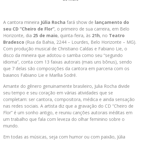
A cantora mineira
Júlia Rocha
fará show de
lançamento do
seu CD “Cheiro de Flor”
, o primeiro de sua carreira, em Belo
Horizonte, dia
25 de maio
, quinta-feira, às
21h
, no
Teatro
Bradesco
(Rua da Bahia, 2244 – Lourdes, Belo Horizonte – MG).
Com produção musical de Christiano Caldas e Fabiano Lie, o
disco da mineira que adotou o samba como seu “segundo
idioma”, conta com 13 faixas autorais (mais uns bônus), sendo
que 7 delas são composições da cantora em parceria com os
baianos Fabiano Lie e Marília Sodré.
Amante do gênero genuinamente brasileiro, Julia Rocha divide
seu tempo e seu coração em várias atividades que se
completam: ser cantora, compositora, médica e ainda sensação
nas redes sociais. A artista diz que a gravação do CD “Cheiro de
Flor” é um sonho antigo, e reuniu canções autorais inéditas em
um trabalho que fala com leveza do olhar feminino sobre o
mundo.
Em todas as músicas, seja com humor ou com paixão, Júlia