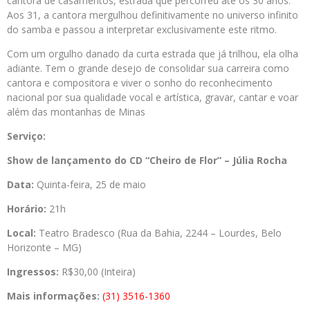
cantora de casamentos, estrada que percorreu até os 30 anos.
Aos 31, a cantora mergulhou definitivamente no universo infinito
do samba e passou a interpretar exclusivamente este ritmo.
Com um orgulho danado da curta estrada que já trilhou, ela olha
adiante. Tem o grande desejo de consolidar sua carreira como
cantora e compositora e viver o sonho do reconhecimento
nacional por sua qualidade vocal e artística, gravar, cantar e voar
além das montanhas de Minas
Serviço:
Show de
lançamento do CD “Cheiro de Flor” – Júlia Rocha
Data:
Quinta-feira, 25 de maio
Horário:
21h
Local:
Teatro Bradesco (Rua da Bahia, 2244 – Lourdes, Belo
Horizonte – MG)
Ingressos:
R$30,00 (Inteira)
Mais informações:
(31) 3516-1360