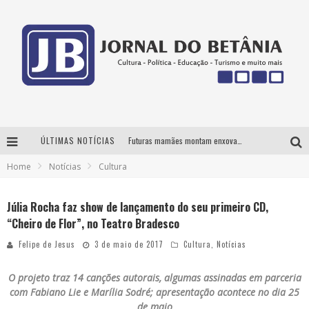
ÚLTIMAS NOTÍCIAS
Futuras mamães montam enxoval online
Home
Notícias
Cultura
Como Transformar o seu negócio em momentos de crise?
‘AS NOITES MAL DORMIDAS DE CAIO JOCHEM’ é a nova obra do escritor mineiro Raphael Juliano
Júlia Rocha faz show de lançamento do seu primeiro CD,
“Cheiro de Flor”, no Teatro Bradesco
3ª Mostra de Teatro da ‘RC2’ apresenta ‘seis espetáculos’ imperdíveis para o público ‘infantil e adulto’ assistir no conforto de casa pelo canal do Youtube
Felipe de Jesus
3 de maio de 2017
Cultura
,
Notícias
O projeto traz 14 canções autorais, algumas assinadas em parceria
com Fabiano Lie e Marília Sodré; apresentação acontece no dia 25
de maio