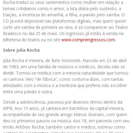
Rocha traduz os seus sentimentos como mulher em relação a
temas cotidianos como o amor, a luta diária pelo sustento, a
traição, a incerteza do amanhã, a filha, a paixão pelo samba. O
CD já está disponível nas plataformas digitais, mas quem quiser
curtir um samba de primeira ao vivo, é só comparecer ao Teatro
Bradesco no dia 25 de maio. Os ingressos já estão à venda na
bilheteria do teatro ou no site
www.compreingressos.com
.
Sobre Julia Rocha
Júlia Rocha é mineira, de Belo Horizonte. Nascida em 23 de abril
de 1983, em uma família de músicos e médicos, decidiu não se
dividir. Tornou-se médica com a mesma naturalidade que tornou-
se cantora. Veio “de fábrica”, como costuma dizer, com tantas
afinidades com a música e a medicina que preferiu não escolher
entre uma paixão e outra.
Desde a adolescência, passeou por diversos ritmos dentro da
MPB. Aos 15 anos, já cantava em barzinhos da capital mineira,
acompanhada de seu grande amigo Márcio Granato, com quem
deu os primeiros passos na música. Aos 18, em parceria com seu
irmão Antônio Rocha, também cantor e médico, estreou como