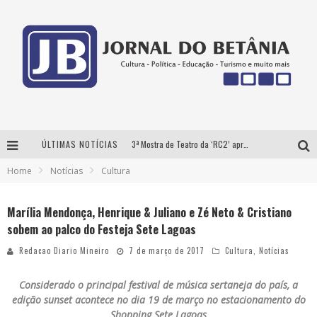
ÚLTIMAS NOTÍCIAS
3ª Mostra de Teatro da ‘RC2’ apresenta ‘seis espetáculos’ imperdíveis para o público ‘infantil e adulto’ assistir no conforto de casa pelo canal do Youtube
Home
Notícias
Cultura
Futuras mamães montam enxoval online
Como Transformar o seu negócio em momentos de crise?
Marília Mendonça, Henrique & Juliano e Zé Neto & Cristiano
sobem ao palco do Festeja Sete Lagoas
‘AS NOITES MAL DORMIDAS DE CAIO JOCHEM’ é a nova obra do escritor mineiro Raphael Juliano
Redacao Diario Mineiro
7 de março de 2017
Cultura
,
Notícias
Considerado o principal festival de música sertaneja do país, a
edição sunset acontece no dia 19 de março no estacionamento do
Shopping
Sete
Lagoas