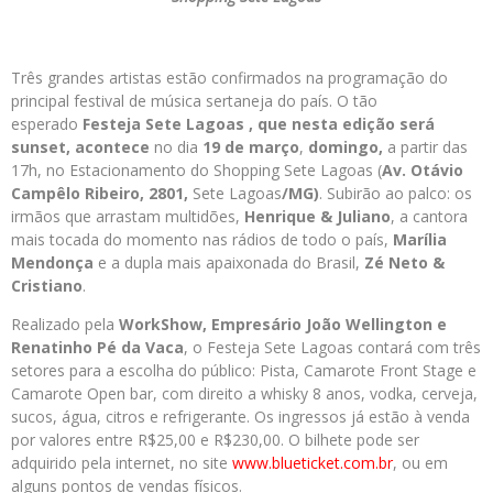
Três grandes artistas estão confirmados na programação do
principal festival de música sertaneja do país. O tão
esperado
Festeja
Sete
Lagoas
, que nesta edição será
sunset, acontece
no dia
19 de março
,
domingo,
a partir das
17h, no Estacionamento do Shopping Sete Lagoas (
Av. Otávio
Campêlo Ribeiro, 2801,
Sete Lagoas
/MG)
. Subirão ao palco: os
irmãos que arrastam multidões,
Henrique & Juliano
, a cantora
mais tocada do momento nas rádios de todo o país,
Marília
Mendonça
e a dupla mais apaixonada do Brasil,
Zé Neto &
Cristiano
.
Realizado pela
WorkShow, Empresário João Wellington e
Renatinho Pé da Vaca
, o Festeja Sete Lagoas contará com três
setores para a escolha do público: Pista, Camarote Front Stage e
Camarote Open bar, com direito a whisky 8 anos, vodka, cerveja,
sucos, água, citros e refrigerante. Os ingressos já estão à venda
por valores entre R$25,00 e R$230,00. O bilhete pode ser
adquirido pela internet, no site
www.blueticket.com.br
, ou em
alguns pontos de vendas físicos.