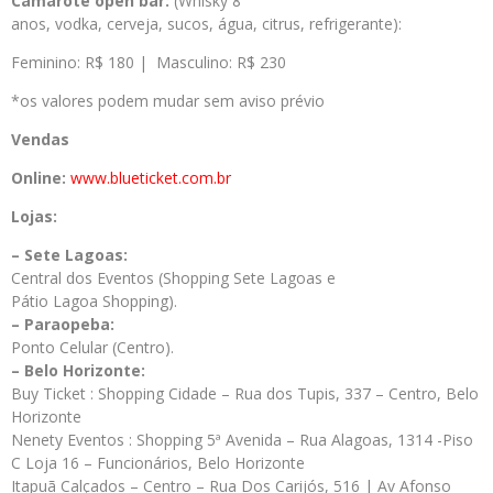
Camarote open bar:
(Whisky 8
anos, vodka, cerveja, sucos, água, citrus, refrigerante):
Feminino: R$ 180 | Masculino: R$ 230
*os valores podem mudar sem aviso prévio
Vendas
Online:
www.blueticket.com.br
Lojas:
–
Sete
Lagoas
:
Central dos Eventos (Shopping Sete Lagoas e
Pátio Lagoa Shopping).
– Paraopeba:
Ponto Celular (Centro).
– Belo Horizonte:
Buy Ticket : Shopping Cidade – Rua dos Tupis, 337 – Centro, Belo
Horizonte
Nenety Eventos : Shopping 5ª Avenida – Rua Alagoas, 1314 -Piso
C Loja 16 – Funcionários, Belo Horizonte
Itapuã Calçados – Centro – Rua Dos Carijós, 516 | Av Afonso