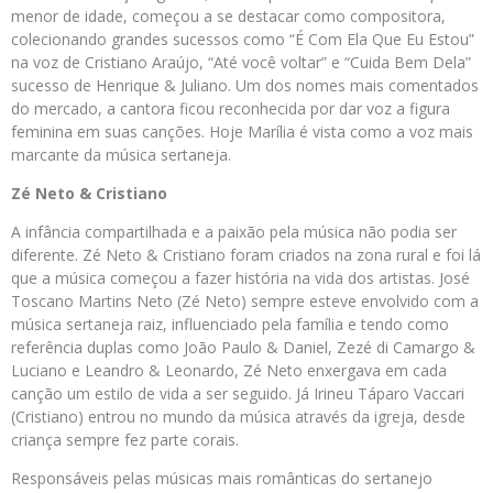
menor de idade, começou a se destacar como compositora,
colecionando grandes sucessos como “É Com Ela Que Eu Estou”
na voz de Cristiano Araújo, “Até você voltar” e “Cuida Bem Dela”
sucesso de Henrique & Juliano. Um dos nomes mais comentados
do mercado, a cantora ficou reconhecida por dar voz a figura
feminina em suas canções. Hoje Marília é vista como a voz mais
marcante da música sertaneja.
Zé Neto & Cristiano
A infância compartilhada e a paixão pela música não podia ser
diferente. Zé Neto & Cristiano foram criados na zona rural e foi lá
que a música começou a fazer história na vida dos artistas. José
Toscano Martins Neto (Zé Neto) sempre esteve envolvido com a
música sertaneja raiz, influenciado pela família e tendo como
referência duplas como João Paulo & Daniel, Zezé di Camargo &
Luciano e Leandro & Leonardo, Zé Neto enxergava em cada
canção um estilo de vida a ser seguido. Já Irineu Táparo Vaccari
(Cristiano) entrou no mundo da música através da igreja, desde
criança sempre fez parte corais.
Responsáveis pelas músicas mais românticas do sertanejo